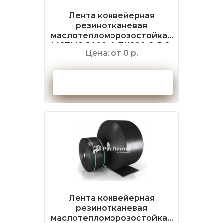
Лента конвейерная
резинотканевая
маслотепломорозостойкая
МСТМ2-1400-4-ТК200-2-5-2-
Цена:
от 0 р.
РБ ГОСТ 20-2018
Оформить заказ
Лента конвейерная
резинотканевая
маслотепломорозостойкая