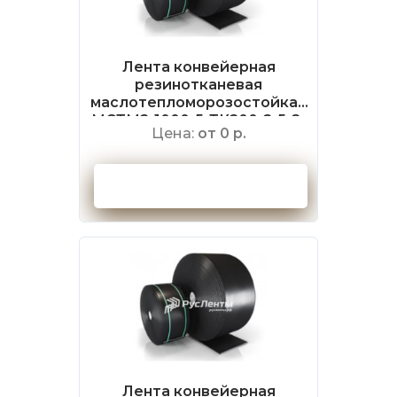
Лента конвейерная
резинотканевая
маслотепломорозостойкая
МСТМ2-1000-5-ТК200-2-5-2-
Цена:
от 0 р.
РБ ГОСТ 20-2018
Оформить заказ
Лента конвейерная