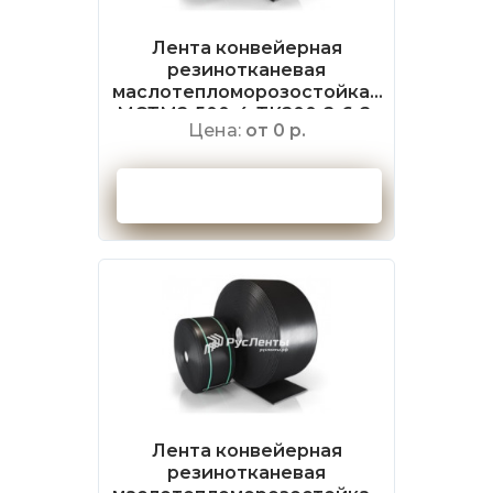
Лента конвейерная
резинотканевая
маслотепломорозостойкая
МСТМ2-500-4-ТК200-2-6-2-
Цена:
от 0 р.
НБ ГОСТ 20-2018
Оформить заказ
Лента конвейерная
резинотканевая