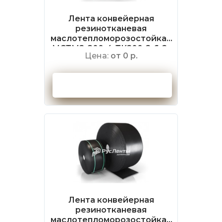
Лента конвейерная
резинотканевая
маслотепломорозостойкая
МСТМ2-800-4-ТК200-2-6-2-
Цена:
от 0 р.
НБ ГОСТ 20-2018
Оформить заказ
Лента конвейерная
резинотканевая
маслотепломорозостойкая