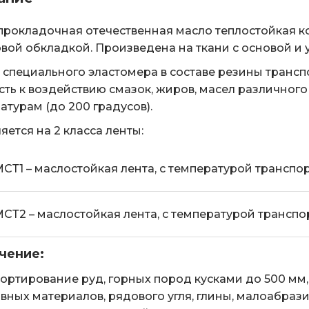
рокладочная отечественная масло теплостойкая ко
вой обкладкой. Произведена на ткани с основой и у
т специального эластомера в составе резины тран
сть к воздействию смазок, жиров, масел различно
атурам (до 200 градусов).
яется на 2 класса ленты:
СТ1 – маслостойкая лента, с температурой транспо
СТ2 – маслостойкая лента, с температурой трансп
чение:
ортирование руд, горных пород кусками до 500 мм
вных материалов, рядового угля, глины, малоабраз