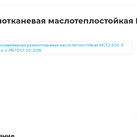
отканевая маслотеплостойкая М
ание