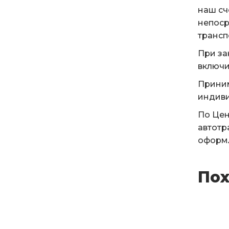
наш сч
непоср
трансп
При за
включи
Приним
индиви
По Цен
автотр
оформл
Пох