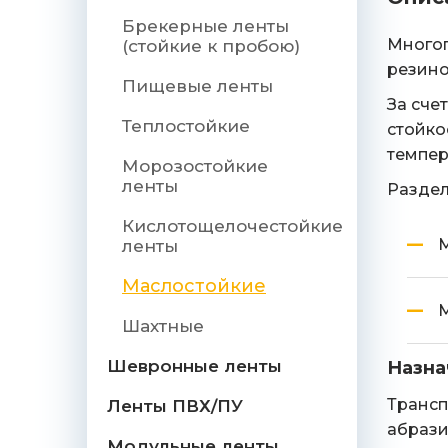
Брекерные ленты
Многоп
(стойкие к пробою)
резино
Пищевые ленты
За сче
Теплостойкие
стойко
темпер
Морозостойкие
ленты
Раздел
Кислотощелочестойкие
М
ленты
Маслостойкие
М
Шахтные
Шевронные ленты
Назна
Трансп
Ленты ПВХ/ПУ
абрази
Модульные ленты