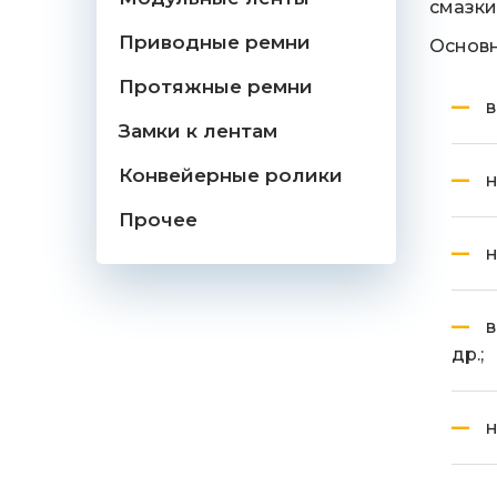
смазки
Приводные ремни
Основ
Протяжные ремни
в
Замки к лентам
Конвейерные ролики
н
Прочее
н
в
др.;
н