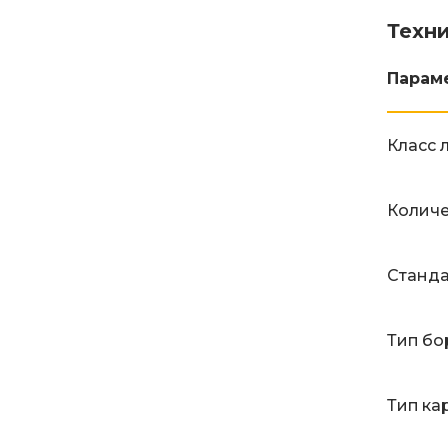
Техн
Парам
Класс 
Количе
Станд
Тип бо
Тип ка