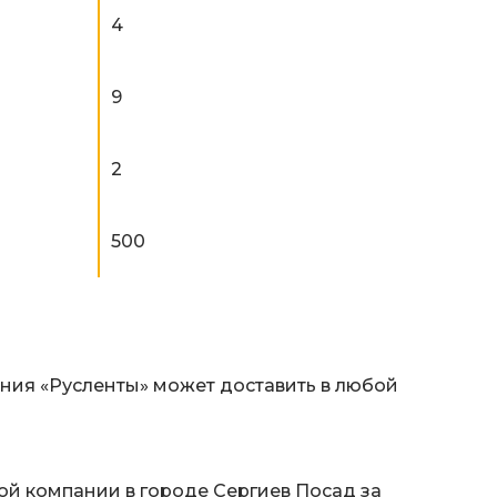
4
9
2
500
ания «Русленты» может доставить в любой
ой компании в городе Сергиев Посад за