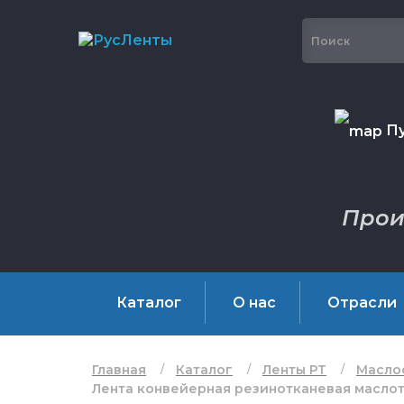
Пу
Прои
Каталог
О нас
Отрасли
Главная
Каталог
Ленты РТ
Масло
Лента конвейерная резинотканевая маслот