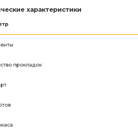
ические характеристики
етр
ленты
ство прокладок
арт
ртов
ркаса