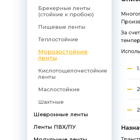
Брекерные ленты
Многоп
(стойкие к пробою)
Произв
Пищевые ленты
За сче
Теплостойкие
темпер
Морозостойкие
Исполь
ленты
1
Кислотощелочестойкие
ленты
Маслостойкие
2
Шахтные
2
Шевронные ленты
Ленты ПВХ/ПУ
Назна
Модульные ленты
Трансп