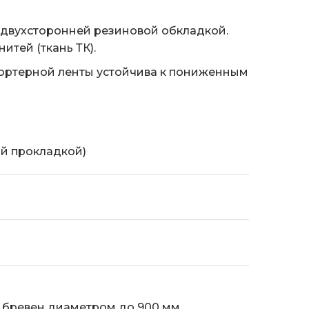
 двухсторонней резиновой обкладкой.
итей (ткань ТК).
спортерной ленты устойчива к пониженным
ой прокладкой)
, бревен диаметром до 900 мм,