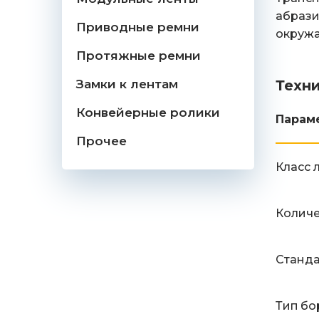
абрази
Приводные ремни
окружа
Протяжные ремни
Замки к лентам
Техн
Конвейерные ролики
Парам
Прочее
Класс 
Количе
Станд
Тип бо