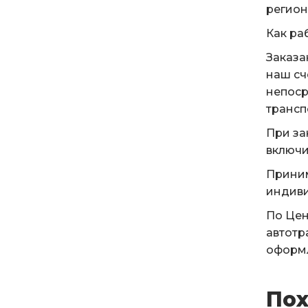
регион
Как ра
Заказа
наш сч
непоср
трансп
При за
включи
Приним
индиви
По Цен
автотр
оформл
Пох