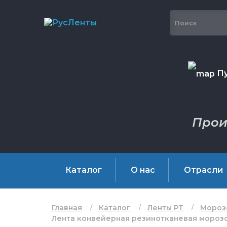
Пу
Прои
Каталог
О нас
Отрасли
Главная
Каталог
Ленты РТ
Мороз
Лента конвейерная резинотканевая морозо