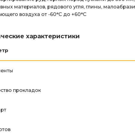
вных материалов, рядового угля, глины, малоабраз
ющего воздуха от -60°С до +60°С
ические характеристики
етр
ленты
ство прокладок
арт
ртов