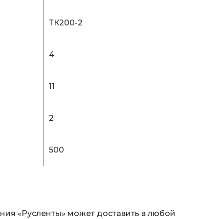
ТК200-2
4
11
2
500
ания «Русленты» может доставить в любой