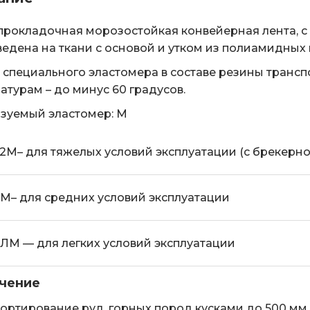
рокладочная морозостойкая конвейерная лента, с
едена на ткани с основой и утком из полиамидных н
т специального эластомера в составе резины тран
атурам – до минус 60 градусов.
зуемый эластомер: М
.2М– для тяжелых условий эксплуатации (с брекерн
М– для средних условий эксплуатации
ЛМ — для легких условий эксплуатации
чение
ортирование руд, горных пород кусками до 500 мм