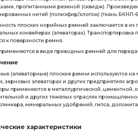
ками, пропитанными резиной (сквидж). Произведен 
ированных нитей (полиэфир/хлопок) (ткань БКНЛ-65
ность плоских норийных ремней заключается в их 
альных конвейерах (элеваторах). Транспортировка 
ся к поверхности ремня.
применяются в виде приводных ремней для переда
чение
ые (элеваторные) плоские ремни используются на
х, зерновых элеваторах и других предприятиях аг
оры применяются в металлургической, цементной, х
ительной и других тяжёлых отраслях промышленно
 клинкера, минеральных удобрений, гипса, доломита, и
ические характеристики