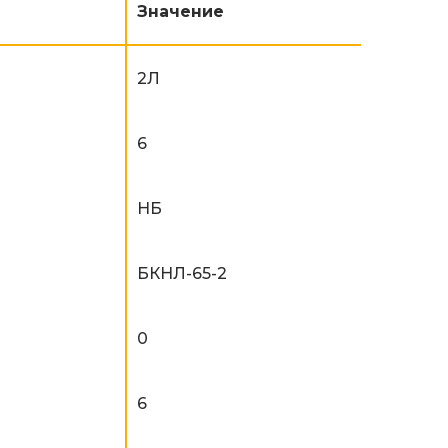
Значение
2Л
6
НБ
БКНЛ-65-2
0
6