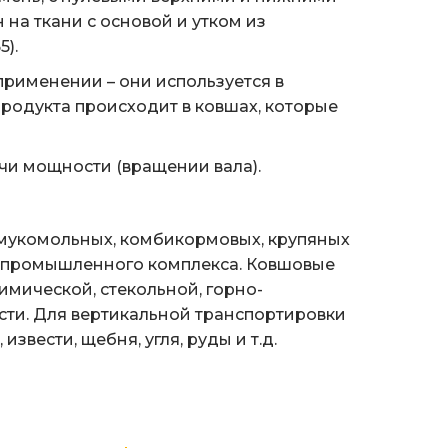
на ткани с основой и утком из
).
применении – они используется в
продукта происходит в ковшах, которые
чи мощности (вращении вала).
 мукомольных, комбикормовых, крупяных
ропромышленного комплекса. Ковшовые
имической, стекольной, горно-
сти. Для вертикальной транспортировки
звести, щебня, угля, руды и т.д.