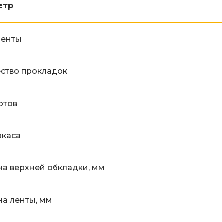
етр
ленты
ство прокладок
ртов
ркаса
а верхней обкладки, мм
а ленты, мм