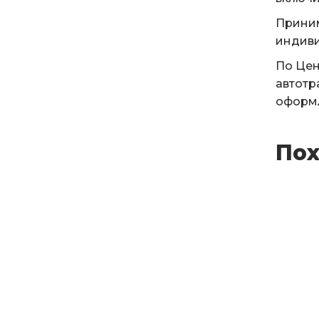
Приним
индиви
По Цен
автотр
оформл
Пох