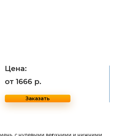
Цена:
от
1666 р.
Заказать
мень, с нулевыми верхними и нижними