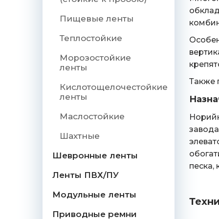
обклад
Пищевые ленты
комбин
Теплостойкие
Особен
вертик
Морозостойкие
крепят
ленты
Также 
Кислотощелочестойкие
ленты
Назна
Маслостойкие
Норийн
завода
Шахтные
элеват
обогат
Шевронные ленты
песка,
Ленты ПВХ/ПУ
Модульные ленты
Техн
Приводные ремни