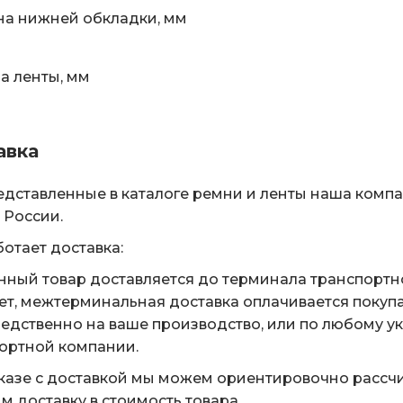
а нижней обкладки, мм
 ленты, мм
авка
едставленные в каталоге ремни и ленты наша комп
 России.
ботает доставка:
нный товар доставляется до терминала транспортн
ет, межтерминальная доставка оплачивается покуп
едственно на ваше производство, или по любому у
ортной компании.
казе с доставкой мы можем ориентировочно рассчи
м доставку в стоимость товара.