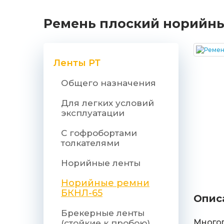
Ремень плоский норийный
Ленты РТ
Общего назначения
Для легких условий
эксплуатации
С гофробортами
толкателями
Норийные ленты
Норийные ремни
БКНЛ-65
Опис
Брекерные ленты
Многоп
(стойкие к пробою)