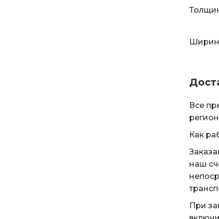
Толщин
Ширина
Дост
Все пр
регион
Как ра
Заказа
наш сч
непоср
трансп
При за
включи