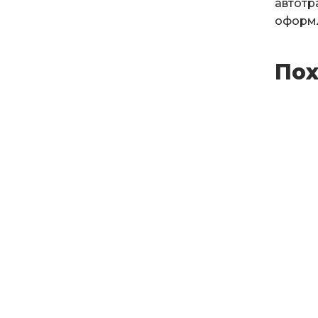
автотр
оформл
Пох