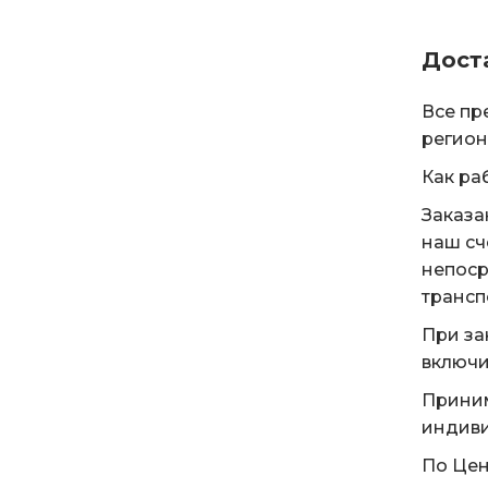
Дост
Все пр
регион
Как ра
Заказа
наш сч
непоср
трансп
При за
включи
Приним
индиви
По Цен