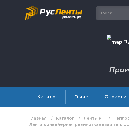
Пу
Прои
Каталог
О нас
Отрасли
Главная
Каталог
Ленты РТ
Тепло
Лента конвейерная резинотканевая теплост