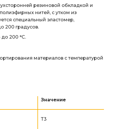
вухсторонней резиновой обкладкой и
полиэфирных нитей, с утком из
уется специальный эластомер,
о 200 градусов.
– до 200 °С.
спортирования материалов с температурой
Значение
Т3