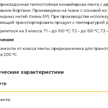
рокладочная теплостойкая конвейерная лента с д
выми бортами. Произведена на ткани с основой из 
идных нитей (ткань ЕР). При производстве использ
яющий транспортировать продукт с температурой д
елиться на 3 класса: Т1 – до 100 °С; Т2 – до 150 °С, Т3 
чение
симости от класса ленты, предназначена для тран
е 200 °С.
ические характеристики
етр
ленты