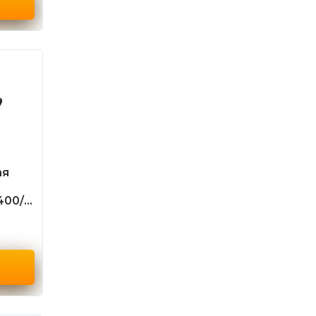
ая
400/3