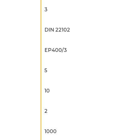
3
DIN 22102
EP400/3
5
10
2
1000