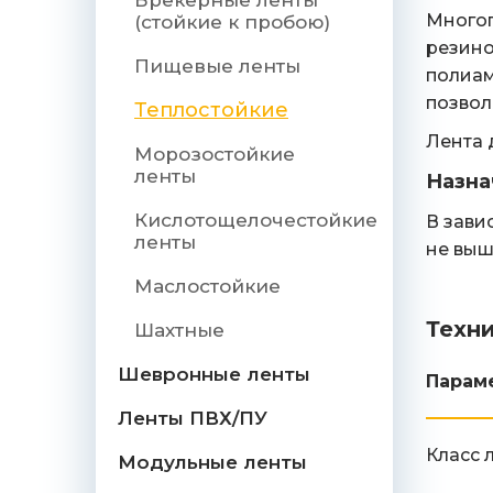
Брекерные ленты
Многоп
(стойкие к пробою)
резино
Пищевые ленты
полиам
позвол
Теплостойкие
Лента д
Морозостойкие
ленты
Назна
Кислотощелочестойкие
В зави
ленты
не выш
Маслостойкие
Техн
Шахтные
Шевронные ленты
Парам
Ленты ПВХ/ПУ
Класс 
Модульные ленты