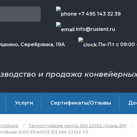
+7 495 143 32 39
info@ruslent.ru
шкино, Серебрянка, 19А
Пн-Пт с 09:00 -
зводство и продажа конвейерных
Услуги
Сертификаты/Отзывы
До
стойкие
Теплостойкие ленты DIN 22102 (ткань EP)
ойкая 1000 EP400/3 5/2 DIN 22102 Т3