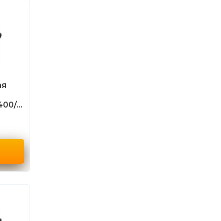
ая
400/3