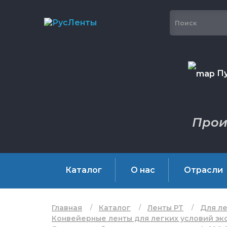
Пу
Прои
Каталог
О нас
Отрасли
Главная
Каталог
Ленты РТ
Для ле
Конвейерные ленты для легких условий экс