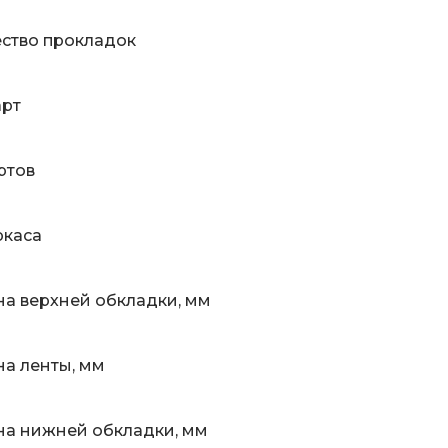
ство прокладок
арт
ртов
ркаса
а верхней обкладки, мм
а ленты, мм
а нижней обкладки, мм