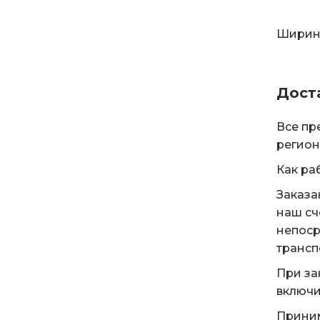
Ширина
Дост
Все пр
регион
Как ра
Заказа
наш сч
непоср
трансп
При за
включи
Приним