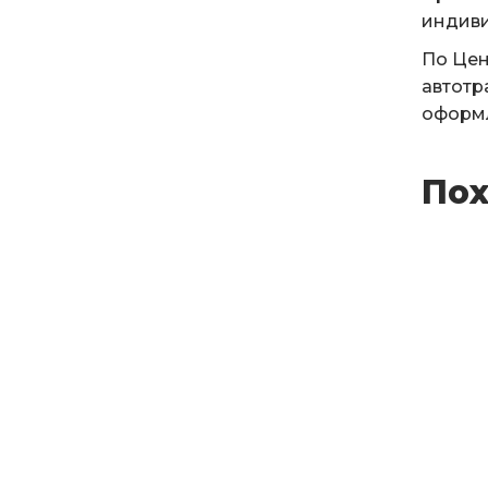
индиви
По Цен
автотр
оформл
Пох