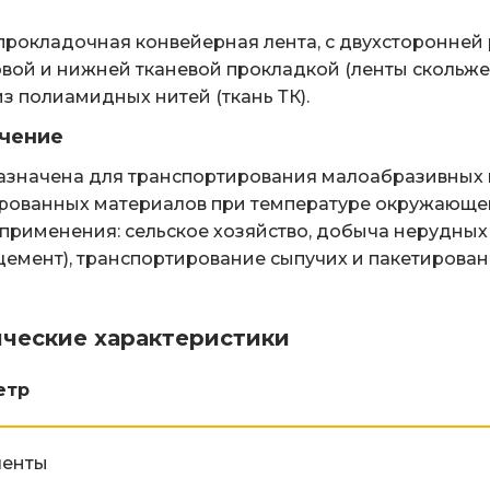
рокладочная конвейерная лента, с двухсторонней
вой и нижней тканевой прокладкой (ленты скольжен
из полиамидных нитей (ткань ТК).
чение
значена для транспортирования малоабразивных и
рованных материалов при температуре окружающего
применения: сельское хозяйство, добыча нерудных
 цемент), транспортирование сыпучих и пакетирова
ические характеристики
етр
ленты