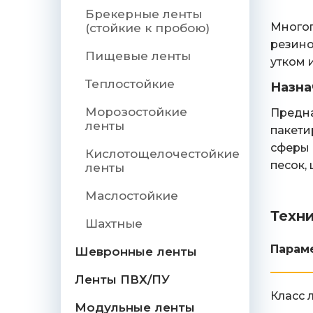
Брекерные ленты
Многоп
(стойкие к пробою)
резино
Пищевые ленты
утком 
Теплостойкие
Назна
Морозостойкие
Предна
ленты
пакети
сферы 
Кислотощелочестойкие
песок,
ленты
Маслостойкие
Техн
Шахтные
Парам
Шевронные ленты
Ленты ПВХ/ПУ
Класс 
Модульные ленты