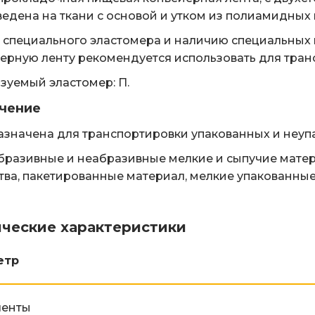
едена на ткани с основой и утком из полиамидных н
т специального эластомера и наличию специальных 
ерную ленту рекомендуется использовать для тран
зуемый эластомер: П.
чение
значена для транспортировки упакованных и неуп
разивные и неабразивные мелкие и сыпучие матери
тва, пакетированные материал, мелкие упакованны
ические характеристики
етр
ленты