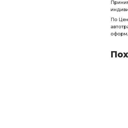
Приним
индиви
По Цен
автотр
оформл
Пох