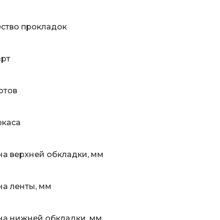
ство прокладок
арт
ртов
ркаса
а верхней обкладки, мм
а ленты, мм
а нижней обкладки, мм