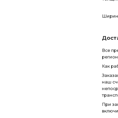
Ширина
Дост
Все пр
регион
Как ра
Заказа
наш сч
непоср
трансп
При за
включи