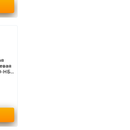
ая
евая
0-НБ