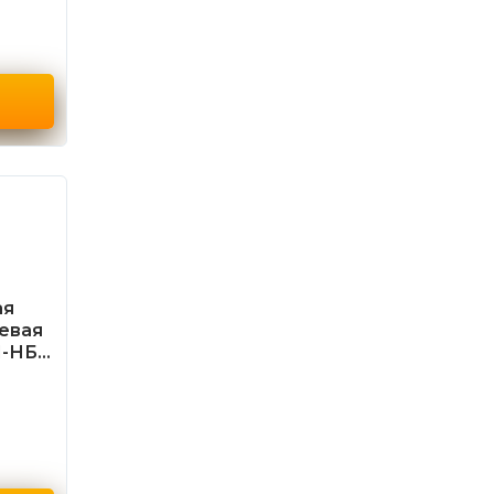
ая
евая
1-НБ