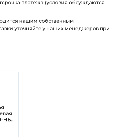
тсрочка платежа (условия обсуждаются
водится нашим собственным
тавки уточняйте у наших менеджеров при
ая
евая
0-НБ