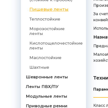
Произв
Пищевые ленты
За сче
Теплостойкие
конвей
Исполь
Морозостойкие
ленты
Назна
Кислотощелочестойкие
Предна
ленты
Малоаб
Маслостойкие
хозяйс
Шахтные
Шевронные ленты
Техн
Ленты ПВХ/ПУ
Парам
Модульные ленты
Класс 
Приводные ремни