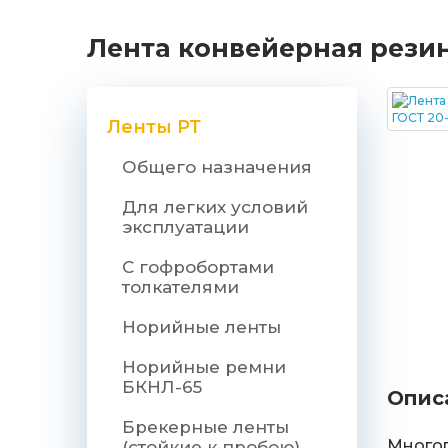
Лента конвейерная резино
Ленты РТ
Общего назначения
Для легких условий
эксплуатации
С гофробортами
толкателями
Норийные ленты
Норийные ремни
БКНЛ-65
Опис
Брекерные ленты
Многоп
(стойкие к пробою)