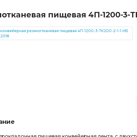
тканевая пищевая 4П-1200-3-ТК2
ание
рокладочная пищевая конвейерная лента, с двухс