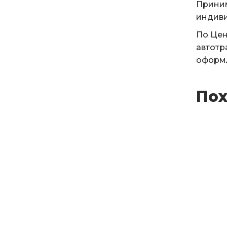
Приним
индиви
По Цен
автотр
оформл
Пох