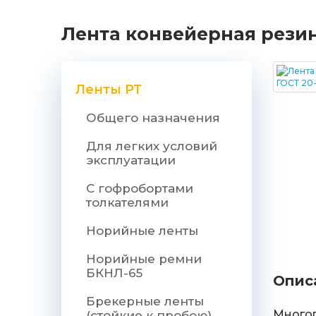
Лента конвейерная резино
Ленты РТ
Общего назначения
Для легких условий
эксплуатации
С гофробортами
толкателями
Норийные ленты
Норийные ремни
БКНЛ-65
Опис
Брекерные ленты
Многоп
(стойкие к пробою)