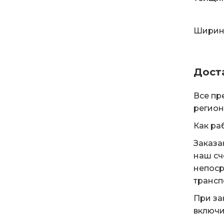
Ширина
Дост
Все пр
регион
Как ра
Заказа
наш сч
непоср
трансп
При за
включи