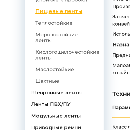
Произв
Пищевые ленты
За сче
Теплостойкие
конвей
Исполь
Морозостойкие
ленты
Назна
Кислотощелочестойкие
Предна
ленты
Малоаб
Маслостойкие
хозяйс
Шахтные
Шевронные ленты
Техн
Ленты ПВХ/ПУ
Парам
Модульные ленты
Класс 
Приводные ремни