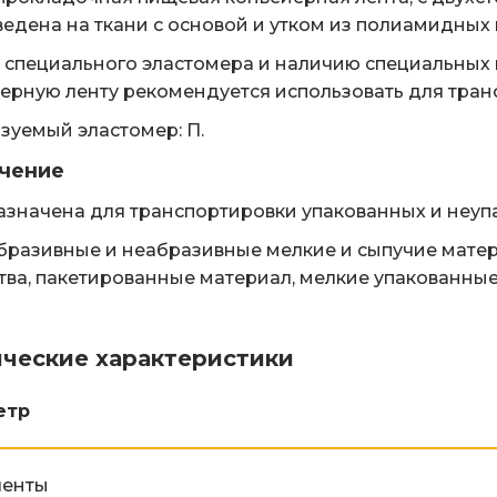
едена на ткани с основой и утком из полиамидных н
т специального эластомера и наличию специальных 
ерную ленту рекомендуется использовать для тран
зуемый эластомер: П.
чение
значена для транспортировки упакованных и неуп
разивные и неабразивные мелкие и сыпучие матери
тва, пакетированные материал, мелкие упакованны
ические характеристики
етр
ленты