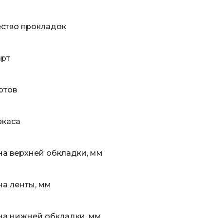
ство прокладок
арт
ртов
ркаса
а верхней обкладки, мм
а ленты, мм
а нижней обкладки, мм