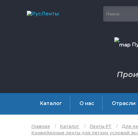
Пу
Прои
Каталог
О нас
Отрасли
Главная
Каталог
Ленты РТ
Для ле
Конвейерные ленты для легких условий эксп