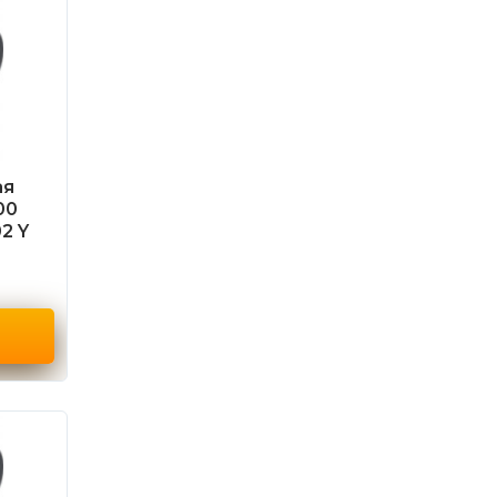
ая
00
2 Y