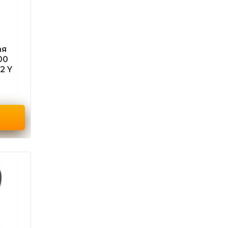
ая
00
2 Y