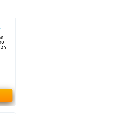
ая
00
2 Y