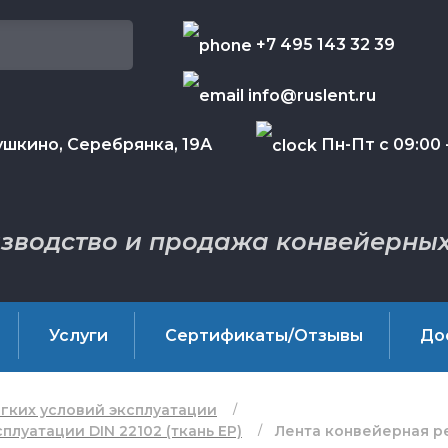
+7 495 143 32 39
info@ruslent.ru
шкино, Серебрянка, 19А
Пн-Пт с 09:00 -
зводство и продажа конвейерных
Услуги
Сертификаты/Отзывы
До
гких условий эксплуатации
луатации DIN 22102 (ткань EP)
Лента конвейерная ре