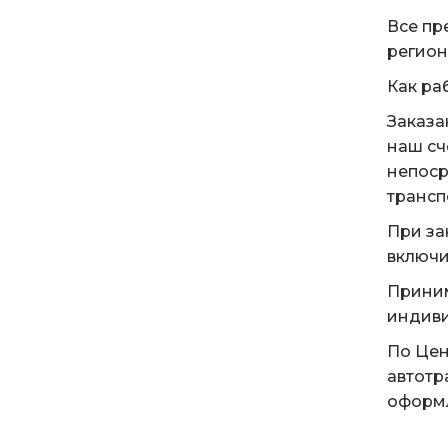
Все пр
регион
Как ра
Заказа
наш сч
непоср
трансп
При за
включи
Приним
индиви
По Цен
автотр
оформл