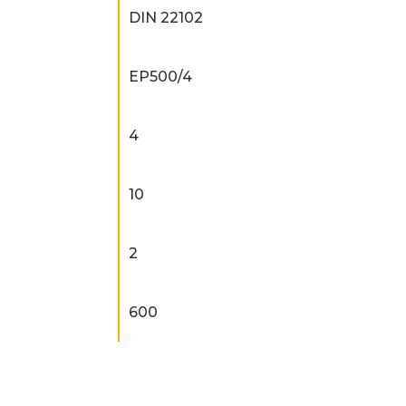
DIN 22102
EP500/4
4
10
2
600