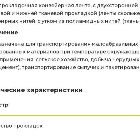
рокладочная конвейерная лента, с двухсторонней
вой и нижней тканевой прокладкой (ленты скольжен
ирных нитей, с утком из полиамидных нитей (ткань 
чение
значена для транспортирования малоабразивных и
рованных материалов при температуре окружающего
применения: сельское хозяйство, добыча нерудных
 цемент), транспортирование сыпучих и пакетирова
ические характеристики
етр
ство прокладок