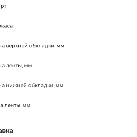
арт
ркаса
а верхней обкладки, мм
а ленты, мм
а нижней обкладки, мм
 ленты, мм
авка