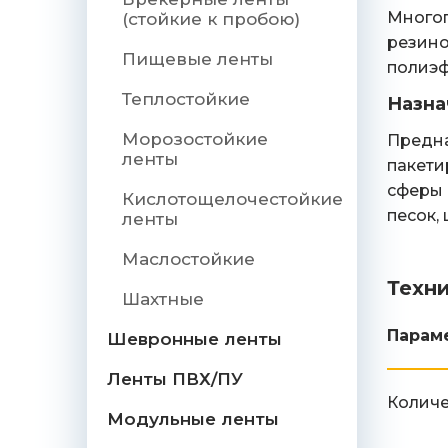
Многоп
(стойкие к пробою)
резино
Пищевые ленты
полиэф
Теплостойкие
Назна
Морозостойкие
Предна
ленты
пакети
сферы 
Кислотощелочестойкие
песок,
ленты
Маслостойкие
Техн
Шахтные
Парам
Шевронные ленты
Ленты ПВХ/ПУ
Количе
Модульные ленты