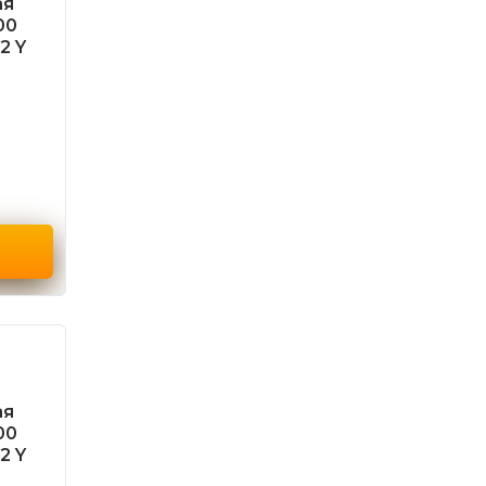
ая
00
2 Y
ая
00
2 Y