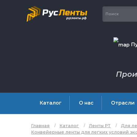
Пу
Прои
Каталог
О нас
Отрасли
Главная
Каталог
Ленты РТ
Для ле
Конвейерные ленты для легких условий эксп