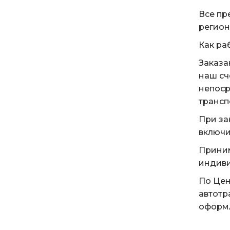
Все пр
регион
Как ра
Заказа
наш сч
непоср
трансп
При за
включи
Приним
индиви
По Цен
автотр
оформл