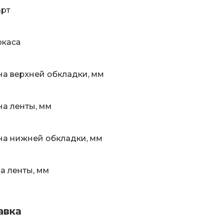
арт
ркаса
а верхней обкладки, мм
а ленты, мм
а нижней обкладки, мм
 ленты, мм
авка