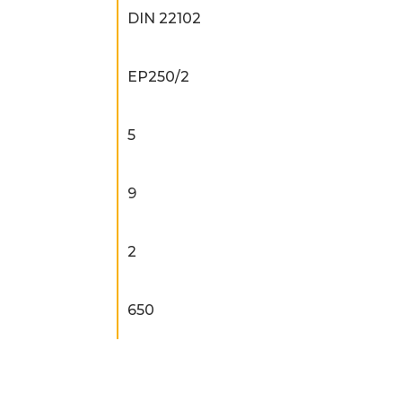
DIN 22102
EP250/2
5
9
2
650