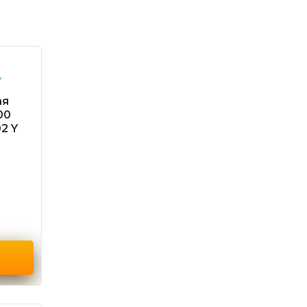
ая
00
2 Y