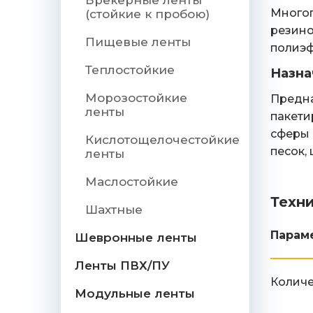
Брекерные ленты
Многоп
(стойкие к пробою)
резино
Пищевые ленты
полиэф
Теплостойкие
Назна
Морозостойкие
Предна
ленты
пакети
сферы 
Кислотощелочестойкие
песок,
ленты
Маслостойкие
Техн
Шахтные
Парам
Шевронные ленты
Ленты ПВХ/ПУ
Количе
Модульные ленты