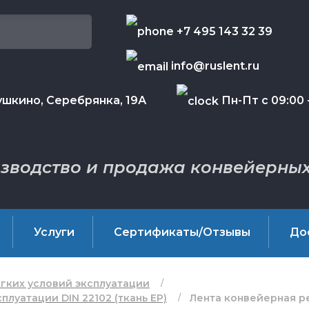
+7 495 143 32 39
info@ruslent.ru
шкино, Серебрянка, 19А
Пн-Пт с 09:00 -
зводство и продажа конвейерных
Услуги
Сертификаты/Отзывы
До
гких условий эксплуатации
луатации DIN 22102 (ткань EP)
Лента конвейерная ре