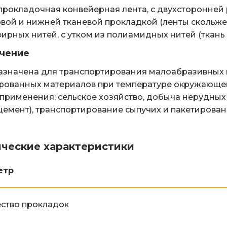
рокладочная конвейерная лента, с двухсторонней
вой и нижней тканевой прокладкой (ленты скольжен
ирных нитей, с утком из полиамидных нитей (ткань 
чение
значена для транспортирования малоабразивных и
рованных материалов при температуре окружающего
применения: сельское хозяйство, добыча нерудных
 цемент), транспортирование сыпучих и пакетирова
ические характеристики
етр
ство прокладок