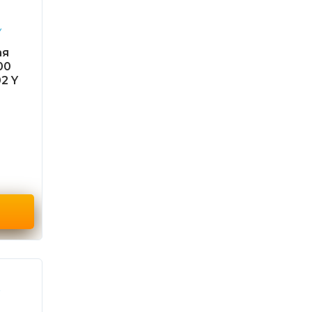
ая
00
2 Y