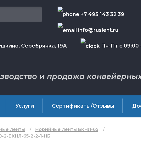
+7 495 143 32 39
info@ruslent.ru
шкино, Серебрянка, 19А
Пн-Пт с 09:00 -
зводство и продажа конвейерных
Услуги
Сертификаты/Отзывы
До
ные ленты
Норийные ленты БКНЛ-65
-2-БКНЛ-65-2-2-1-НБ