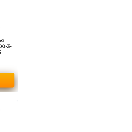
ая
00-3-
Б