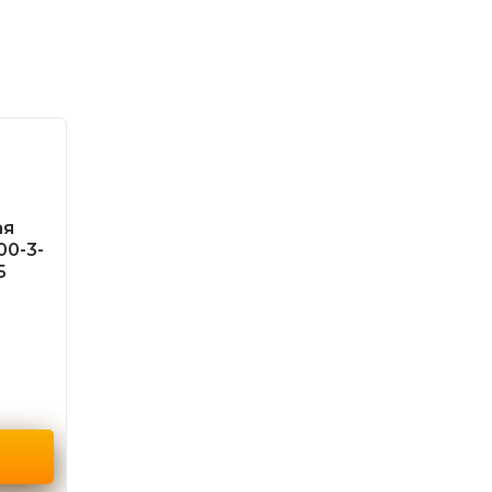
ая
00-3-
Б