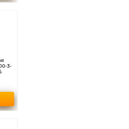
ая
00-3-
Б