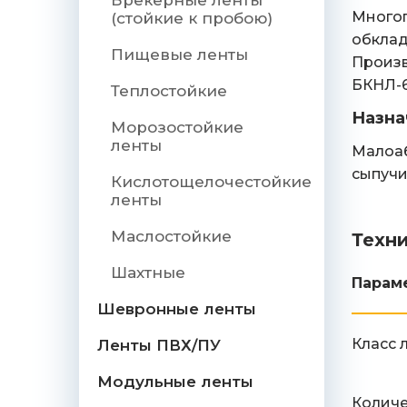
Брекерные ленты
Многоп
(стойкие к пробою)
обклад
Пищевые ленты
Произв
БКНЛ-6
Теплостойкие
Назна
Морозостойкие
ленты
Малоаб
сыпучи
Кислотощелочестойкие
ленты
Маслостойкие
Техн
Шахтные
Парам
Шевронные ленты
Класс 
Ленты ПВХ/ПУ
Модульные ленты
Количе