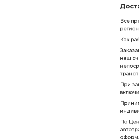
Дост
Все пр
регион
Как ра
Заказа
наш сч
непоср
трансп
При за
включи
Приним
индиви
По Цен
автотр
оформл