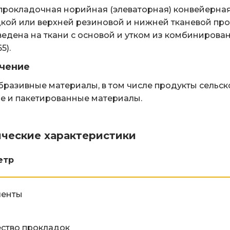
рокладочная норийная (элеваторная) конвейерная 
кой или верхней резиновой и нижней тканевой про
едена на ткани с основой и утком из комбинирован
5).
чение
разивные материалы, в том числе продукты сельско
е и пакетированные материалы.
ические характеристики
етр
ленты
ство прокладок