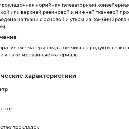
рокладочная норийная (элеваторная) конвейерная 
кой или верхней резиновой и нижней тканевой про
едена на ткани с основой и утком из комбинирован
5).
чение
разивные материалы, в том числе продукты сельско
е и пакетированные материалы.
ические характеристики
етр
ленты
ство прокладок