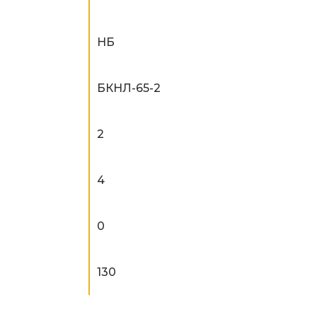
НБ
БКНЛ-65-2
2
4
0
130