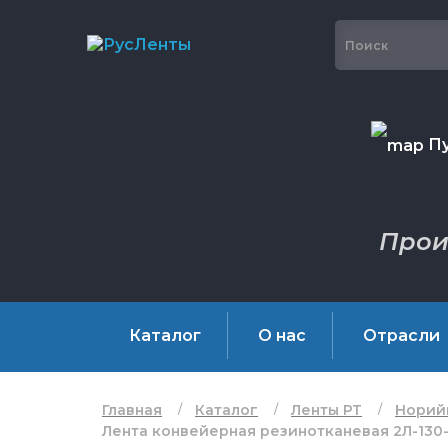
Пу
Прои
Каталог
О нас
Отрасли
Главная
Каталог
Ленты РТ
Норий
Лента конвейерная резинотканевая 2Л-130-