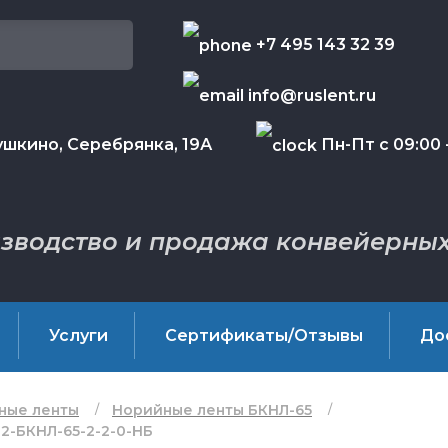
+7 495 143 32 39
info@ruslent.ru
шкино, Серебрянка, 19А
Пн-Пт с 09:00 -
зводство и продажа конвейерных
Услуги
Сертификаты/Отзывы
До
ные ленты
Норийные ленты БКНЛ-65
2-БКНЛ-65-2-2-0-НБ