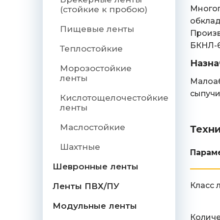
Многоп
(стойкие к пробою)
обклад
Пищевые ленты
Произв
БКНЛ-6
Теплостойкие
Назна
Морозостойкие
ленты
Малоаб
сыпучи
Кислотощелочестойкие
ленты
Маслостойкие
Техн
Шахтные
Парам
Шевронные ленты
Класс 
Ленты ПВХ/ПУ
Модульные ленты
Количе