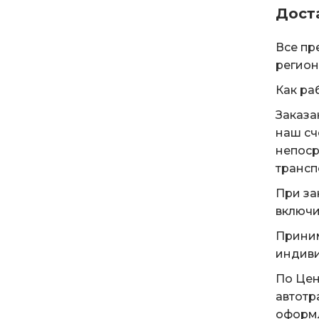
Дост
Все пр
регион
Как ра
Заказа
наш сч
непоср
трансп
При за
включи
Приним
индиви
По Цен
автотр
оформл