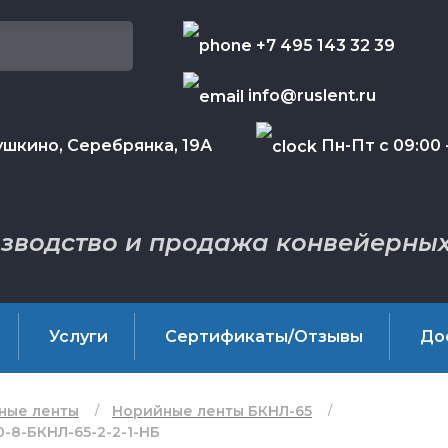
+7 495 143 32 39
info@ruslent.ru
шкино, Серебрянка, 19А
Пн-Пт с 09:00 -
зводство и продажа конвейерных
Услуги
Сертификаты/Отзывы
До
ные ленты
Норийные ленты БКНЛ-65
-8-БКНЛ-65-2-2-1-НБ