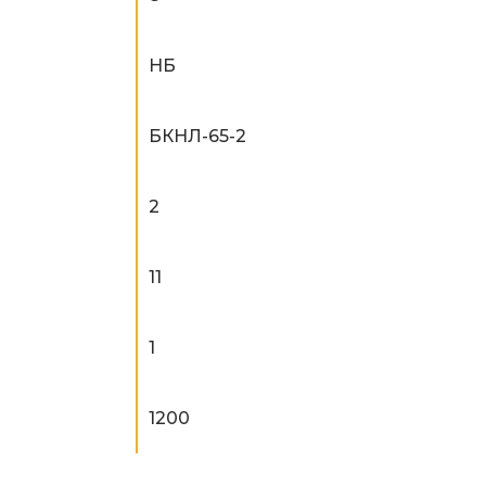
НБ
БКНЛ-65-2
2
11
1
1200