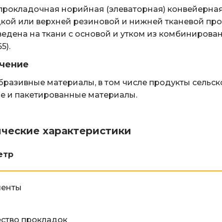
рокладочная норийная (элеваторная) конвейерная 
кой или верхней резиновой и нижней тканевой про
едена на ткани с основой и утком из комбинирован
5).
чение
разивные материалы, в том числе продукты сельско
е и пакетированные материалы.
ические характеристики
етр
ленты
ство прокладок