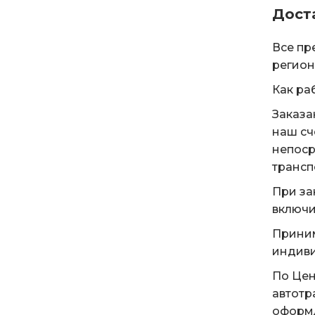
Дост
Все пр
регион
Как ра
Заказа
наш сч
непоср
трансп
При за
включи
Приним
индиви
По Цен
автотр
оформл