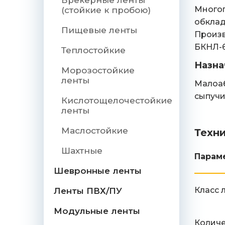
Брекерные ленты
Многоп
(стойкие к пробою)
обклад
Пищевые ленты
Произв
БКНЛ-6
Теплостойкие
Назна
Морозостойкие
ленты
Малоаб
сыпучи
Кислотощелочестойкие
ленты
Маслостойкие
Техн
Шахтные
Парам
Шевронные ленты
Класс 
Ленты ПВХ/ПУ
Модульные ленты
Количе