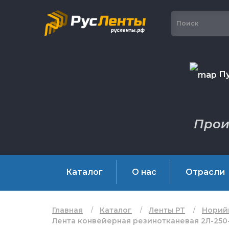
Пу
Прои
Каталог
О нас
Отрасли
Главная
Каталог
Ленты РТ
Норий
Лента конвейерная резинотканевая 2Л-250