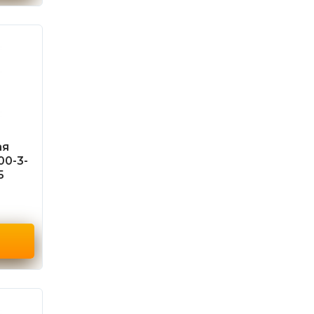
ая
00-3-
Б