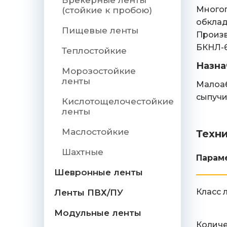
Брекерные ленты
Многоп
(стойкие к пробою)
обклад
Пищевые ленты
Произв
БКНЛ-6
Теплостойкие
Назна
Морозостойкие
ленты
Малоаб
сыпучи
Кислотощелочестойкие
ленты
Маслостойкие
Техн
Шахтные
Парам
Шевронные ленты
Класс 
Ленты ПВХ/ПУ
Модульные ленты
Количе