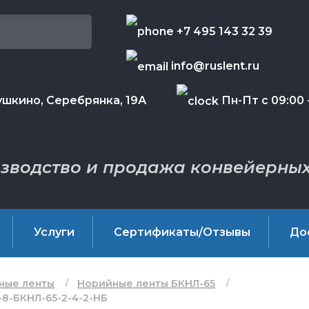
+7 495 143 32 39
info@ruslent.ru
шкино, Серебрянка, 19А
Пн-Пт с 09:00 -
зводство и продажа конвейерных
Услуги
Сертификаты/Отзывы
До
ные ленты
Норийные ленты БКНЛ-65
-8-БКНЛ-65-2-4-2-НБ