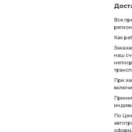
Дост
Все пр
регион
Как ра
Заказа
наш сч
непоср
трансп
При за
включи
Приним
индиви
По Цен
автотр
оформл