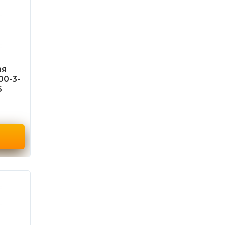
ая
00-3-
Б