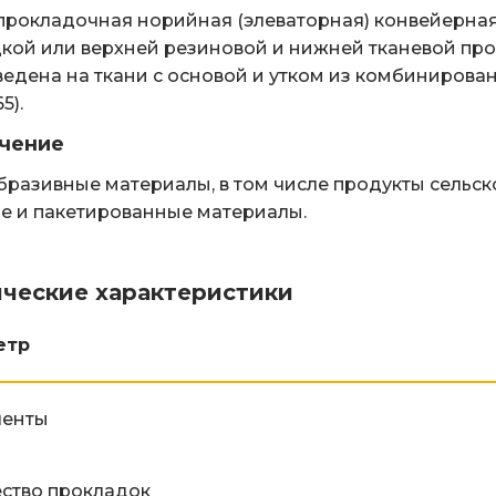
рокладочная норийная (элеваторная) конвейерная 
кой или верхней резиновой и нижней тканевой про
едена на ткани с основой и утком из комбинирован
5).
чение
разивные материалы, в том числе продукты сельско
е и пакетированные материалы.
ические характеристики
етр
ленты
ство прокладок