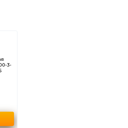
ая
00-3-
Б